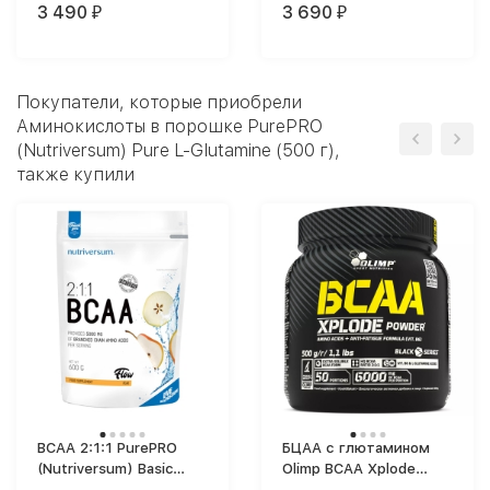
3 490
3 690
₽
₽
Покупатели, которые приобрели
Аминокислоты в порошке PurePRO
(Nutriversum) Pure L-Glutamine (500 г),
также купили
BCAA 2:1:1 PurePRO
БЦАА с глютамином
(Nutriversum) Basic
Olimp BCAA Xplode
BCAA 2:1:1 (600 г)
спортпит (500 г)