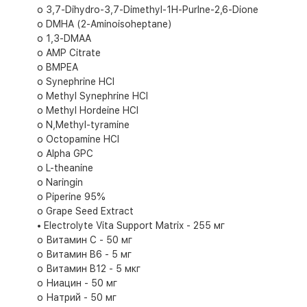
o 3,7-Dihydro-3,7-Dimethyl-1H-Purlne-2,6-Dione
o DMHA (2-Aminoisoheptane)
o 1,3-DMAA
o AMP Citrate
o BMPEA
o Synephrine HCl
o Methyl Synephrine HCl
o Methyl Hordeine HCl
o N,Methyl-tyramine
o Octopamine HCl
o Alpha GPC
o L-theanine
o Naringin
o Piperine 95%
o Grape Seed Extract
• Electrolyte Vita Support Matrix - 255 мг
o Витамин C - 50 мг
o Витамин B6 - 5 мг
o Витамин B12 - 5 мкг
o Ниацин - 50 мг
o Натрий - 50 мг