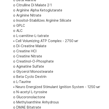
o Beta Alanine
o Citrulline Di Malate 2:1
o Arginine Alpha Ketoglutarate
o Arginine Nitrate
o Inositol-Stabilizes Arginine Silicate
o GPLC
o ALC
o L-carnitine-L-tatrate
• Cell Volumizing ATP Complex - 2750 мг
o Di-Creatine Malate
o Creatine HCl
o Creatine Nitrate
o Creatinol-O-Phosphate
o Agmatine Sulfate
o Glycerol Monostearate
o Beta Cyclo Dextrin
o L-Taurine
• Neuro Energized Stimulant Ignition System - 1250 мг
o N-acetyl L-tyrosine
o Glucoronolactone
o Methylxanthine Anhydrous
o DMAE Bitatrate