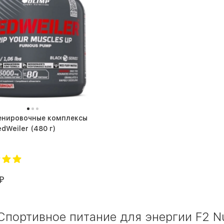
енировочные комплексы
Olimp RedWeiler (480 г)
₽
портивное питание для энергии F2 Nut