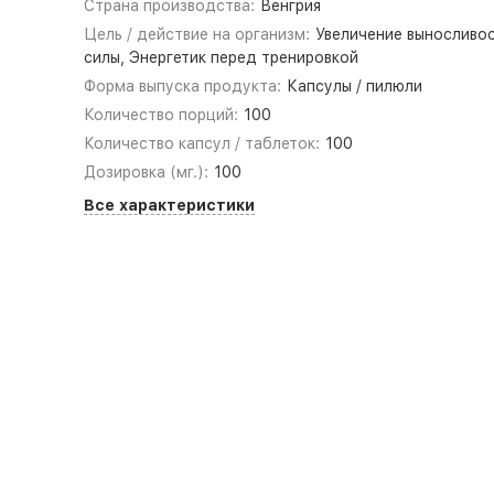
Страна производства:
Венгрия
Цель / действие на организм:
Увеличение выносливос
силы, Энергетик перед тренировкой
Форма выпуска продукта:
Капсулы / пилюли
Количество порций:
100
Количество капсул / таблеток:
100
Дозировка (мг.):
100
Все характеристики