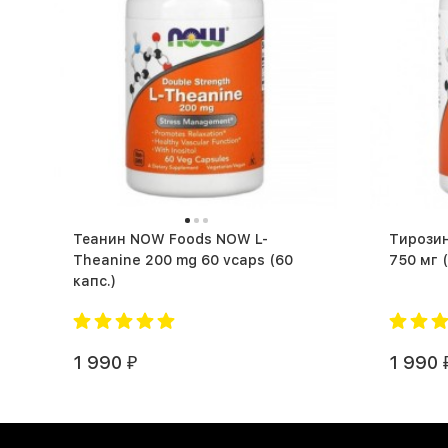
Теанин NOW Foods NOW L-
Тирозин
Theanine 200 mg 60 vcaps (60
7
капс.)
1 990
1 990
₽