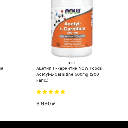
па
Ацетил Л-карнитин NOW Foods
Acetyl-L-Carnitine 500mg (200
капс.)
3 990
₽