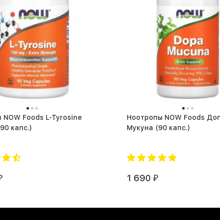
 NOW Foods L-Tyrosine
Ноотропы NOW Foods До
50 мг (90 капс.)
Мукуна (90 капс.)
1 690
₽
₽