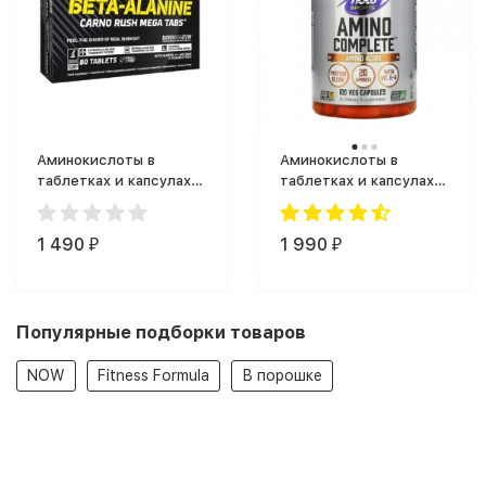
Аминокислоты в
Аминокислоты в
таблетках и капсулах
таблетках и капсулах
Olimp Beta-Alanine
NOW Foods Amino
Carno Rush (80 таб.)
Complete (120 капс.)
1 490
1 990
₽
₽
Популярные подборки товаров
NOW
Fitness Formula
В порошке