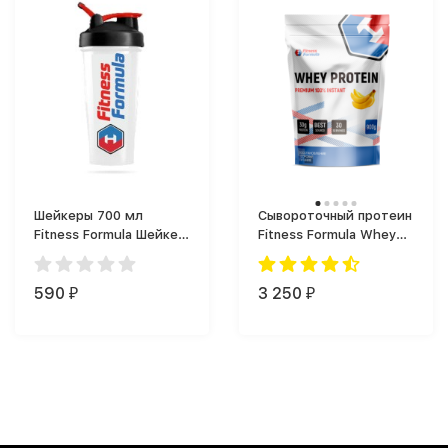
Шейкеры 700 мл
Сывороточный протеин
Fitness Formula Шейкер
Fitness Formula Whey
Фитнес Формула (700
Protein Premium
мл)
Сывороточный (900 г)
590
3 250
₽
₽