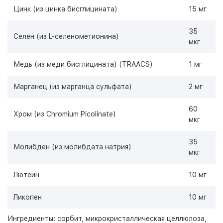
Цинк (из цинка бисглицината)
15 мг
35
Селен (из L-селенометионина)
мкг
Медь (из меди бисглицината) (TRAACS)
1 мг
Марганец (из марганца сульфата)
2 мг
60
Хром (из Chromium Picolinate)
мкг
35
Молибден (из молибдата натрия)
мкг
Лютеин
10 мг
Ликопен
10 мг
Ингредиенты: сорбит, микрокристаллическая целлюлоза,