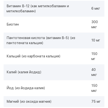
Витамин В-12 (как метилкобаламин и
6 мкг
метилкобаламин)
300
Биотин
мкг
Пантотеновая кислота (витамин B-5) (из
10 мг
пантотената кальция)
150
Кальций (из карбоната кальция)
мг
40
Калий (калия йодид)
мкг
150
Йод (из йодида калия)
мкг
Магний (из оксида магния)
75 мг