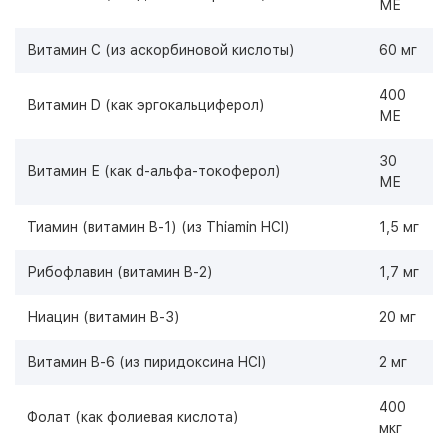
МЕ
Витамин C (из аскорбиновой кислоты)
60 мг
400
Витамин D (как эргокальциферол)
МЕ
30
Витамин Е (как d-альфа-токоферол)
МЕ
Тиамин (витамин B-1) (из Thiamin HCI)
1,5 мг
Рибофлавин (витамин B-2)
1,7 мг
Ниацин (витамин B-3)
20 мг
Витамин B-6 (из пиридоксина HCl)
2 мг
400
Фолат (как фолиевая кислота)
мкг