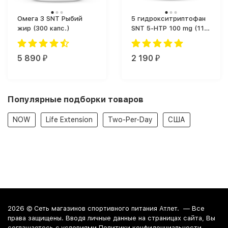
Омега 3 SNT Рыбий
5 гидрокситриптофан
жир (300 капс.)
SNT 5-HTP 100 mg (110
капс.)
5 890
2 190
₽
₽
Популярные подборки товаров
NOW
Life Extension
Two-Per-Day
США
2026 ©
Сеть магазинов спортивного питания Атлет.
— Все
права защищены. Вводя личные данные на страницах сайта, Вы
соглашаетесь c условиями Политики конфиденциальности