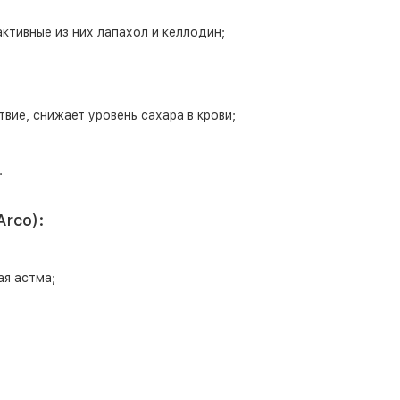
ктивные из них лапахол и келлодин;
ие, снижает уровень сахара в крови;
.
Arco):
ая астма;