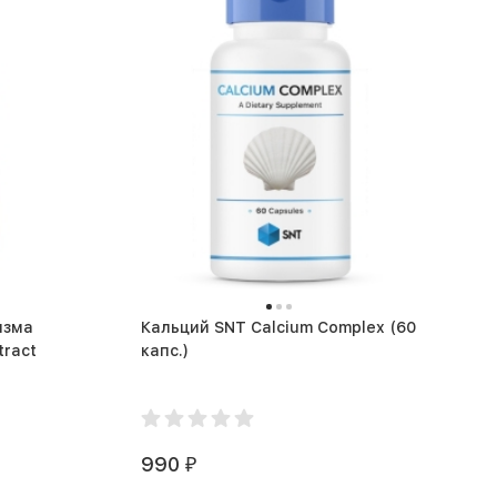
изма
Кальций SNT Calcium Complex (60
tract
капс.)
990
₽