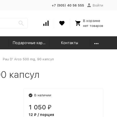
+7 (905) 40 56 555
Войти
В корзине
нет товаров
Подарочные карты
Контакты
Pau D' Arco 500 mg, 90 капсул
90 капсул
В наличии
1 050
₽
12 ₽ / порция