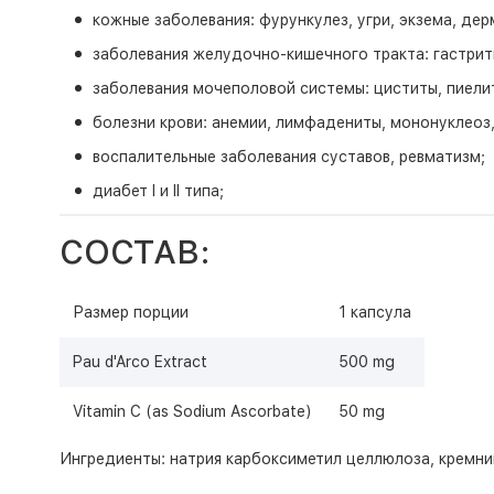
кожные заболевания: фурункулез, угри, экзема, дерм
заболевания желудочно-кишечного тракта: гастриты
заболевания мочеполовой системы: циститы, пиелит
болезни крови: анемии, лимфадениты, мононуклеоз,
воспалительные заболевания суставов, ревматизм;
диабет I и II типа;
СОСТАВ:
Размер порции
1 капсула
Pau d'Arco Extract
500 mg
Vitamin C (as Sodium Ascorbate)
50 mg
Ингредиенты: натрия карбоксиметил целлюлоза, кремний