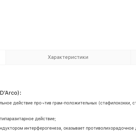
Характеристики
D′Arco):
ьное действие про¬тив грам-положительных (стафилококки, ст
нтипаразитарное действие;
индуктором интерферогенеза, оказывает противолихорадочное 