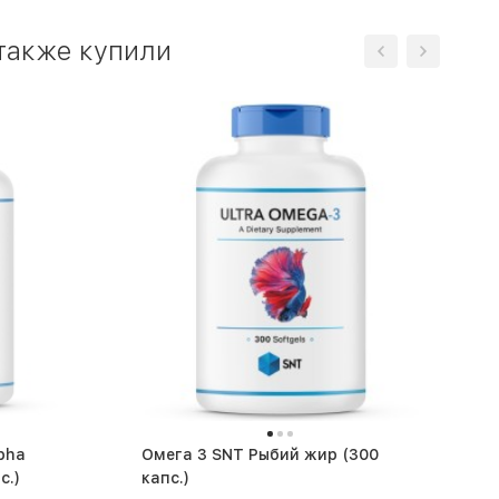
 также купили
pha
Омега 3 SNT Рыбий жир (300
0 капс.)
капс.)