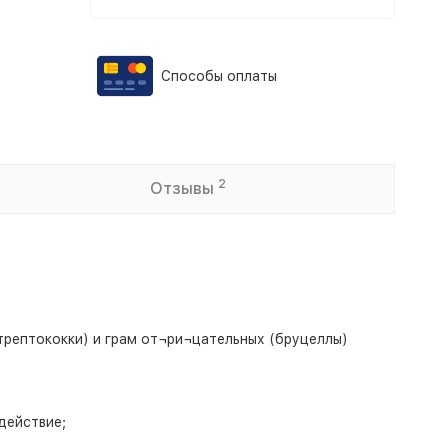
Способы оплаты
2
Отзывы
рептококки) и грам от¬ри¬цательных (бруцеллы)
действие;