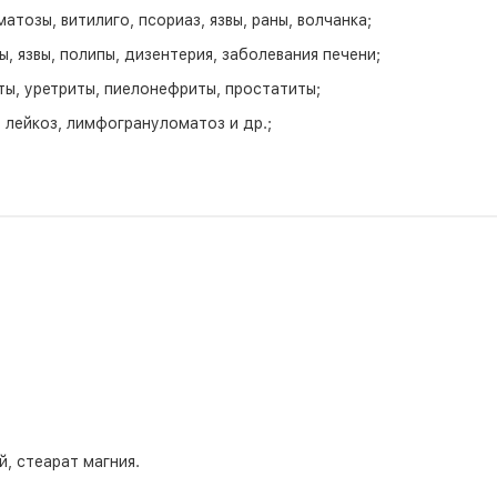
атозы, витилиго, псориаз, язвы, раны, волчанка;
, язвы, полипы, дизентерия, заболевания печени;
ы, уретриты, пиелонефриты, простатиты;
 лейкоз, лимфогрануломатоз и др.;
, стеарат магния.