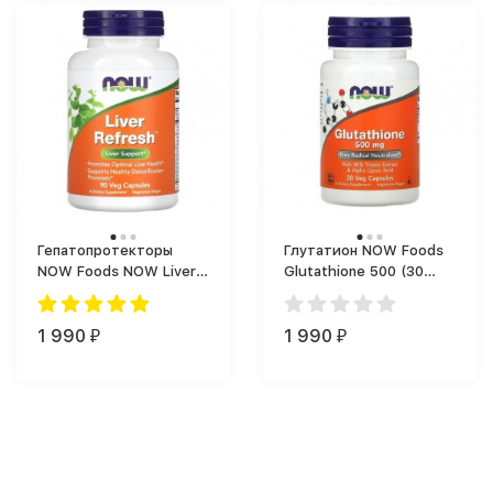
Гепатопротекторы
Глутатион NOW Foods
NOW Foods NOW Liver
Glutathione 500 (30
Refresh 90 vcaps (90
капс.)
капс.)
1 990
1 990
₽
₽