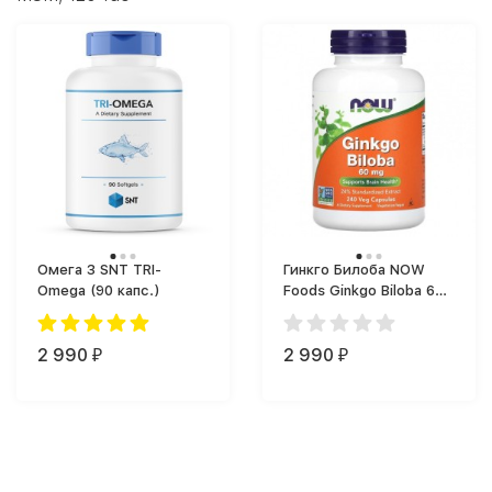
Омега 3 SNT TRI-
Гинкго Билоба NOW
Omega (90 капс.)
Foods Ginkgo Biloba 60
mg (240 капс.)
2 990
2 990
₽
₽