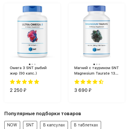
Омега 3 SNT рыбий
Магний c таурином SNT
жир (90 капс.)
Magnesium Taurate 133
mg (180 таб.)
2 250
3 690
₽
₽
Популярные подборки товаров
NOW
SNT
В капсулах
В таблетках