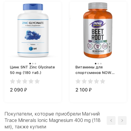
Цинк SNT Zinc Glycinate
Витамины для
50 mg (180 таб.)
спортсменов NOW
Foods Beet Root (180
капс.)
2 090
2 100
₽
₽
Покупатели, которые приобрели Магний
Trace Minerals Ionic Magnesium 400 mg (118
мл), также купили