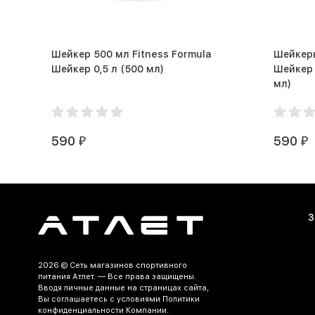
Шейкер 500 мл Fitness Formula
Шейкеры
Шейкер 0,5 л (500 мл)
Шейкер Ф
мл)
590
590
₽
₽
З
2026 ©
Сеть магазинов спортивного
питания Атлет.
— Все права защищены.
Вводя личные данные на страницах сайта,
Вы соглашаетесь c условиями Политики
конфиденциальности Компании.