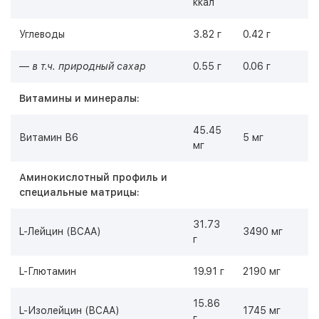
ккал
Углеводы
3.82 г
0.42 г
—
в т.ч. природный сахар
0.55 г
0.06 г
Витамины и минералы:
45.45
Витамин В6
5 мг
мг
Аминокислотный профиль и
специальные матрицы:
31.73
L-Лейцин (BCAA)
3490 мг
г
L-Глютамин
19.91 г
2190 мг
15.86
L-Изолейцин (BCAA)
1745 мг
г