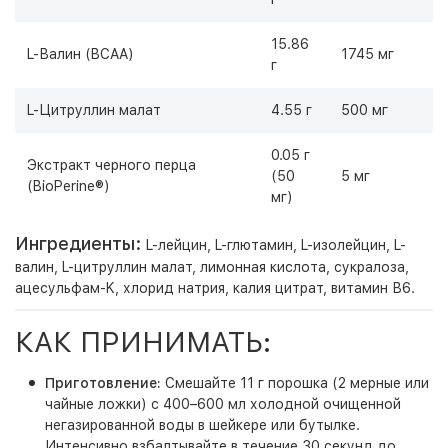
15.86
L-Валин (BCAA)
1745 мг
г
L-Цитруллин малат
4.55 г
500 мг
0.05 г
Экстракт черного перца
(50
5 мг
(BioPerine®)
мг)
Ингредиенты:
L-лейцин, L-глютамин, L-изолейцин, L-
валин, L-цитруллин малат, лимонная кислота, сукралоза,
ацесульфам-K, хлорид натрия, калия цитрат, витамин В6.
КАК ПРИНИМАТЬ:
Приготовление:
Смешайте 11 г порошка (2 мерные или
чайные ложки) с 400–600 мл холодной очищенной
негазированной воды в шейкере или бутылке.
Интенсивно взбалтывайте в течение 30 секунд до