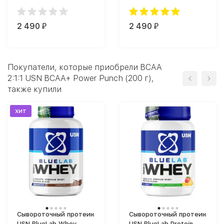
(90)
2 490
2 490
₽
₽
Покупатели, которые приобрели BCAA
2:1:1 USN BCAA+ Power Punch (200 г),
также купили
хит
Сывороточный протеин
Сывороточный протеин
USN BlueLab Whey
USN BlueLab Protein