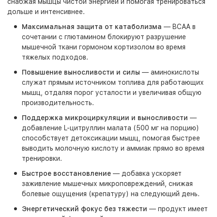
снабжая мышцы чистой энергией и помогая тренироваться
дольше и интенсивнее.
Максимальная защита от катаболизма
— BCAA в
сочетании с глютамином блокируют разрушение
мышечной ткани гормоном кортизолом во время
тяжелых подходов.
Повышение выносливости и силы
— аминокислоты
служат прямым источником топлива для работающих
мышц, отдаляя порог усталости и увеличивая общую
производительность.
Поддержка микроциркуляции и выносливости
—
добавление L-цитруллин малата (500 мг на порцию)
способствует детоксикации мышц, помогая быстрее
выводить молочную кислоту и аммиак прямо во время
тренировки.
Быстрое восстановление
— добавка ускоряет
заживление мышечных микроповреждений, снижая
болевые ощущения (крепатуру) на следующий день.
Энергетический фокус без тяжести
— продукт имеет