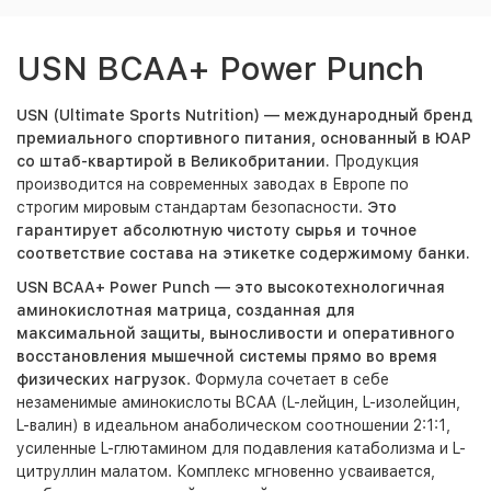
USN BCAA+ Power Punch
USN (Ultimate Sports Nutrition) — международный бренд
премиального спортивного питания, основанный в ЮАР
со штаб-квартирой в Великобритании.
Продукция
производится на современных заводах в Европе по
строгим мировым стандартам безопасности.
Это
гарантирует абсолютную чистоту сырья и точное
соответствие состава на этикетке содержимому банки.
USN BCAA+ Power Punch — это высокотехнологичная
аминокислотная матрица, созданная для
максимальной защиты, выносливости и оперативного
восстановления мышечной системы прямо во время
физических нагрузок
. Формула сочетает в себе
незаменимые аминокислоты BCAA (L-лейцин, L-изолейцин,
L-валин) в идеальном анаболическом соотношении 2:1:1,
усиленные L-глютамином для подавления катаболизма и L-
цитруллин малатом. Комплекс мгновенно усваивается,