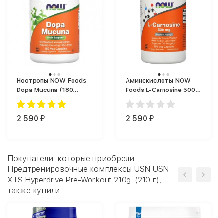
Ноотропы NOW Foods
Аминокислоты NOW
Dopa Mucuna (180
Foods L-Carnosine 500
капс.)
mg (50 капс.)
2 590
2 590
₽
₽
Покупатели, которые приобрели
Предтренировочные комплексы USN USN
XTS Hyperdrive Pre-Workout 210g. (210 г),
также купили