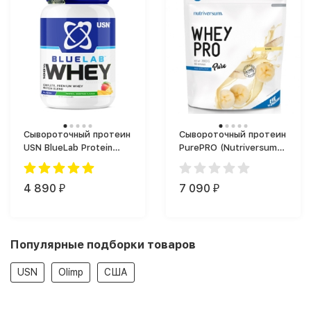
Сывороточный протеин
Сывороточный протеин
USN BlueLab Protein
PurePRO (Nutriversum)
(908 г)
Whey Pro
Сывороточный (2000 г)
4 890
7 090
₽
₽
Популярные подборки товаров
USN
Olimp
США