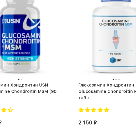
амин Хондроитин USN
Глюкозамин Хондроитин
ine Chondroitin MSM (90
Glucosamine Chondroitin MS
таб.)
2 150
₽
₽