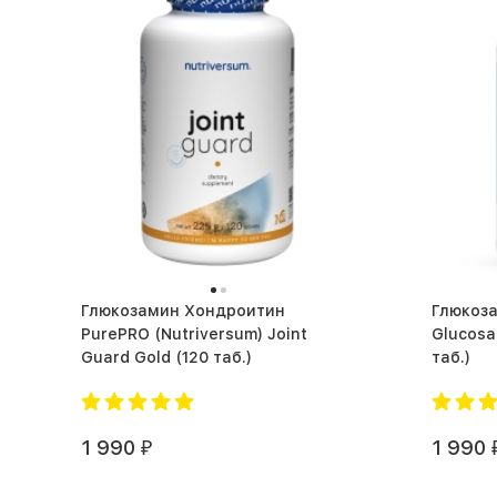
Глюкозамин Хондроитин
Глюкоз
PurePRO (Nutriversum) Joint
Glucosam
Guard Gold (120 таб.)
таб.)
1 990
1 990
₽