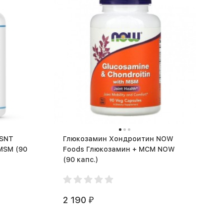
 SNT
Глюкозамин Хондроитин NOW
M (90
Foods Глюкозамин + МСМ NOW
(90 капс.)
2 190
₽