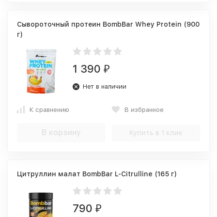
Сывороточный протеин BombBar Whey Protein (900
г)
1 390
₽
Нет в наличии
К сравнению
В избранное
В корзину
Купить в 1 клик
Цитруллин малат BombBar L-Citrulline (165 г)
790
₽