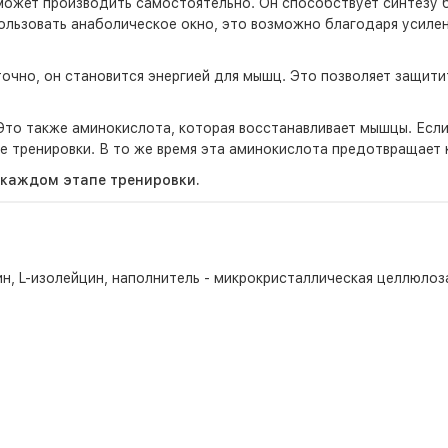
может производить самостоятельно. Он способствует синтезу бе
ользовать анаболическое окно, это возможно благодаря усиле
очно, он становится энергией для мышц. Это позволяет защити
 Это также аминокислота, которая восстанавливает мышцы. Есл
е тренировки. В то же время эта аминокислота предотвращает 
 каждом этапе тренировки.
н, L-изолейцин, наполнитель - микрокристаллическая целлюлоз