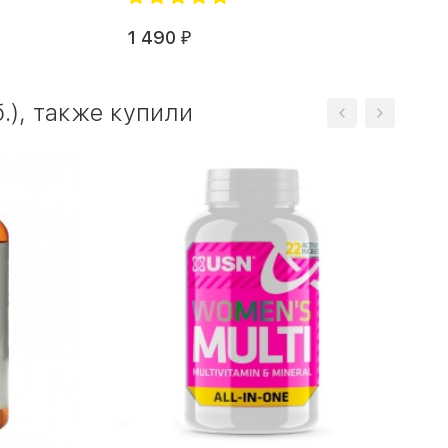
1 490
₽
.), также купили