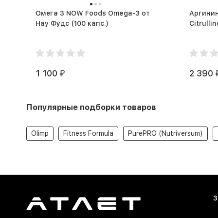
Омега 3 NOW Foods Omega-3 от
Аргинин
Нау Фудс (100 капс.)
1 100
2 390
₽
Популярные подборки товаров
Olimp
Fitness Formula
PurePRO (Nutriversum)
З