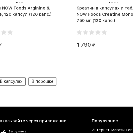
 NOW Foods Arginine &
Креатин в капсулах и та
Citrulline, 120 капсул (120 капс.)
NOW Foods Creatine Mono
750 мг (120 капс.)
1 790
₽
₽
В капсулах
В порошке
аказывайте через приложение
Популярное
Интернет-магазин сп