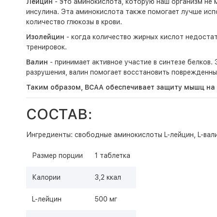
Лейцин
- это аминокислота, которую наш организм не 
инсулина. Эта аминокислота также помогает лучше исп
количество глюкозы в крови.
Изолейцин
- когда количество жирных кислот недостат
тренировок.
Валин
- принимает активное участие в синтезе белков.
разрушения, валин помогает восстановить поврежденны
Таким образом, BCAA обеспечивает защиту мышц на
СОСТАВ:
Ингредиенты: свободные аминокислоты L-лейцин, L-вали
Размер порции
1 таблетка
Калории
3,2 ккал
L-лейцин
500 мг