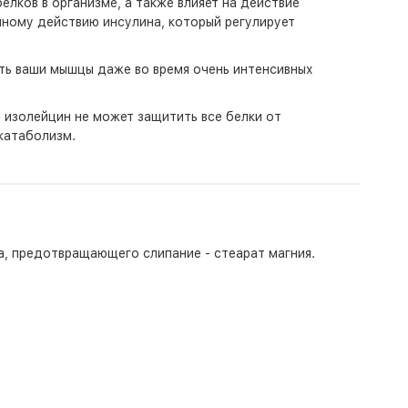
лков в организме, а также влияет на действие
нному действию инсулина, который регулирует
ть ваши мышцы даже во время очень интенсивных
и изолейцин не может защитить все белки от
катаболизм.
а, предотвращающего слипание - стеарат магния.