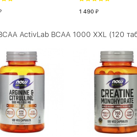
1 490
₽
₽
CAA ActivLab BCAA 1000 XXL (120 таб