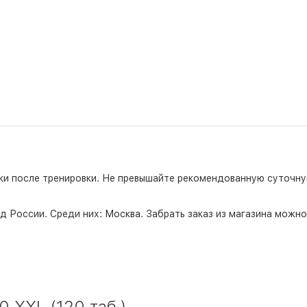
етки после тренировки. Не превышайте рекомендованную суточн
д России. Среди них:
Москва
. Забрать заказ из магазина можн
 XXL (120 таб.)