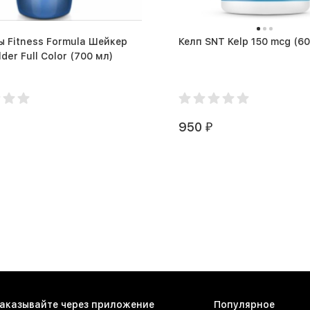
 Fitness Formula Шейкер
Келп SNT K
Bodybuilder Full Color (700 мл)
950
₽
аказывайте через приложение
Популярное