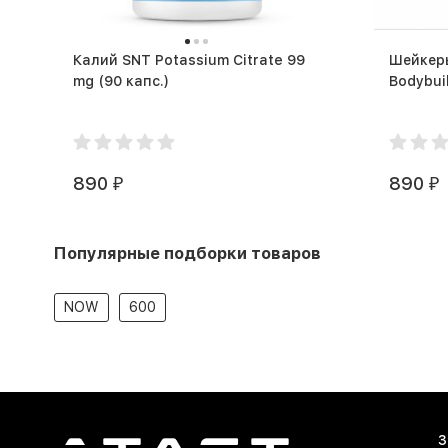
Калий SNT Potassium Citrate 99
Шейкеры
mg (90 капс.)
890
890
₽
₽
Популярные подборки товаров
NOW
600
З