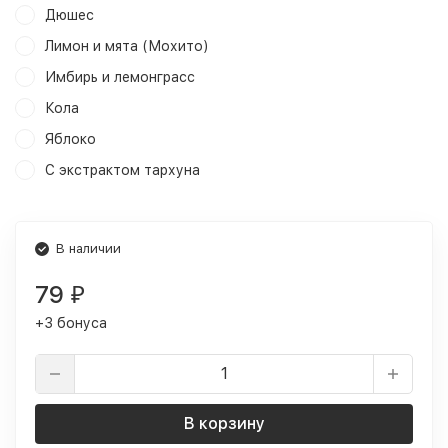
Дюшес
Лимон и мята (Мохито)
Имбирь и лемонграсс
Кола
Яблоко
С экстрактом тархуна
В наличии
79
₽
+3 бонуса
В корзину