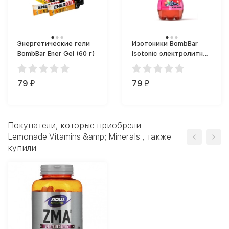
Энергетические гели
Изотоники BombBar
BombBar Ener Gel (60 г)
Isotonic электролитный
напиток (500 мл)
79
79
₽
₽
Покупатели, которые приобрели
Lemonade Vitamins &amp; Minerals , также
купили