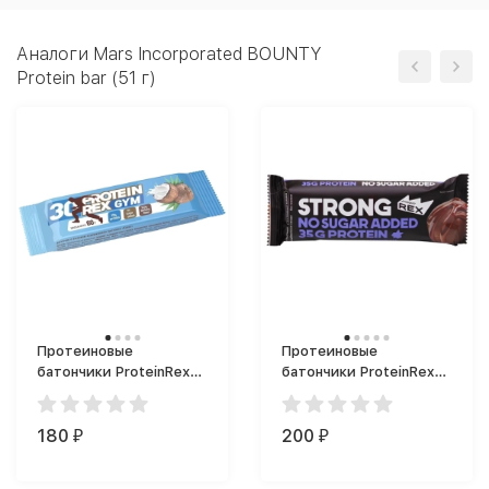
Аналоги Mars Incorporated BOUNTY
Protein bar (51 г)
Протеиновые
Протеиновые
батончики ProteinRex
батончики ProteinRex
30% GYM bar (60 г)
35% STRONG bar (100
г)
180
200
₽
₽