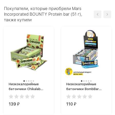
Покупатели, которые приобрели Mars
Incorporated BOUNTY Protein bar (51 г),
также купили
Низкокалорийные
Низкокалорийные
батончики Chikalab
батончики BombBar
Chikabar (60 г)
Батончик
глазированный (40 г)
139
110
₽
₽