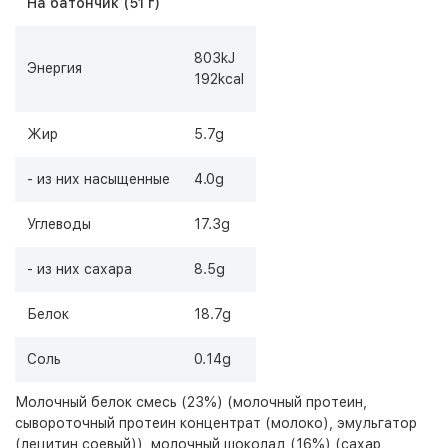
На батончик (51 г)
803kJ
Энергия
192kcal
Жир
5.7g
- из них насыщенные
4.0g
Углеводы
17.3g
- из них сахара
8.5g
Белок
18.7g
Соль
0.14g
Молочный белок смесь (23%) (молочный протеин,
сывороточный протеин концентрат (молоко), эмульгатор
(лецитин соевый)), молочный шоколад (16%) (сахар,