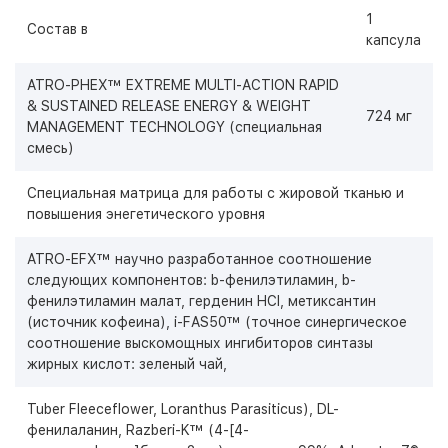
1
Состав в
капсула
ATRO-PHEX™ EXTREME MULTI-ACTION RAPID
& SUSTAINED RELEASE ENERGY & WEIGHT
724 мг
MANAGEMENT TECHNOLOGY (специальная
смесь)
Специальная матрица для работы с жировой тканью и
повышения энегетического уровня
ATRO-EFX™ научно разработанное соотношение
следующих компонентов: b-фенилэтиламин, b-
фенилэтиламин малат, герденин HCl, метиксантин
(источник кофеина), i-FAS50™ (точное синергическое
соотношение выскомощных ингибиторов синтазы
жирных кислот: зеленый чай,
Tuber Fleeceflower, Loranthus Parasiticus), DL-
фенилаланин, Razberi-K™ (4-[4-