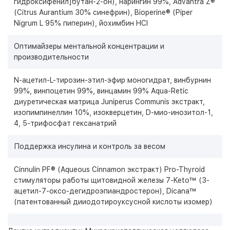
гидроксифенил]бутан-2-он), нарингин 99%, Advantra Z®
(Citrus Aurantium 30% синефрин), Bioperine® (Piper
Nigrum L 95% пиперин), йохимбин HCl
Оптимайзеры ментальной концентрации и
производительности
N-ацетил-L-тирозин-этил-эфир моногидрат, винбурнин
99%, винпоцетин 99%, винцамин 99% Aqua-Retic
диуретическая матрица Juniperus Communis экстракт,
изопимпинеллин 10%, изокверцетин, D-мио-инозитол-1,
4, 5-трифосфат гексанатрий
Поддержка инсулина и контроль за весом
Cinnulin PF® (Aqueous Cinnamon экстракт) Pro-Thyroid
стимуляторы работы щитовидной железы 7-Keto™ (3-
ацетил-7-оксо-дегидроэпиандростерон), Dicana™
(патентованный дииодотироуксусной кислоты изомер)