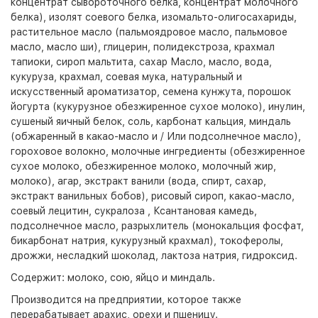
концентрат сывороточного белка, концентрат молочного
белка), изолят соевого белка, изомальто-олигосахариды,
растительное масло (пальмоядровое масло, пальмовое
масло, масло ши), глицерин, полидекстроза, крахмал
тапиоки, сироп мальтита, сахар Масло, масло, вода,
кукуруза, крахмал, соевая мука, натуральный и
искусственный ароматизатор, семена кунжута, порошок
йогурта (кукурузное обезжиренное сухое молоко), инулин,
сушеный яичный белок, соль, карбонат кальция, миндаль
(обжаренный в какао-масло и / Или подсолнечное масло),
гороховое волокно, молочные ингредиенты (обезжиренное
сухое молоко, обезжиренное молоко, молочный жир,
молоко), агар, экстракт ванили (вода, спирт, сахар,
экстракт ванильных бобов), рисовый сироп, какао-масло,
соевый лецитин, сукралоза , Ксантановая камедь,
подсолнечное масло, разрыхлитель (монокальция фосфат,
бикарбонат натрия, кукурузный крахмал), токоферолы,
дрожжи, несладкий шоколад, лактоза натрия, гидроксид.
Содержит: молоко, сою, яйцо и миндаль.
Производится на предприятии, которое также
перерабатывает арахис, орехи и пшеницу.