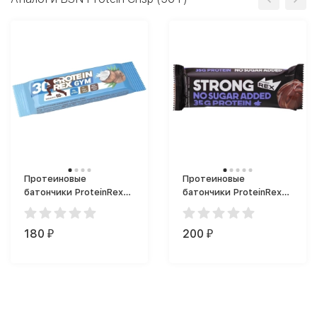
Протеиновые
Протеиновые
батончики ProteinRex
батончики ProteinRex
30% GYM bar (60 г)
35% STRONG bar (100
г)
180
200
₽
₽