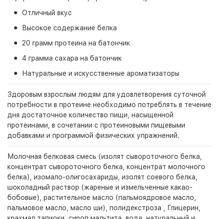
Отличный вкус
Высокое содержание белка
20 грамм протеина на батончик
4 грамма сахара на батончик
Натуральные и искусственные ароматизаторы
Здоровым взрослым людям для удовлетворения суточной
потребности в протеине необходимо потреблять в течение
дня достаточное количество пищи, насыщенной
протеинами, в сочетании с протеиновыми пищевыми
добавками и программой физических упражнений.
Молочная белковая смесь (изолят сывороточного белка,
концентрат сывороточного белка, концентрат молочного
белка), изомало-олигосахариды, изолят соевого белка,
шоколадный раствор (жареные и измельченные какао-
бобовые), растительное масло (пальмоядровое масло,
пальмовое масло, масло ши), полидекстроза , Глицерин,
крахмал тапиоки, сироп мальтита, вода, натуральный и