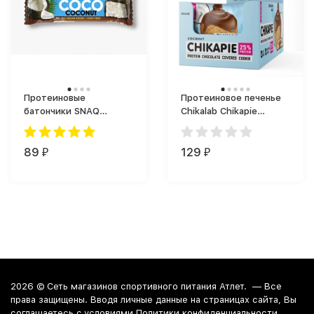
Протеиновые
Протеиновое печенье
батончики SNAQ
Chikalab Chikapie
FABRIQ Батончик COCO
Protein Cookie (60 г)
(40 г)
89
129
₽
₽
2026 ©
Сеть магазинов спортивного питания Атлет.
— Все
права защищены. Вводя личные данные на страницах сайта, Вы
соглашаетесь c условиями Политики конфиденциальности