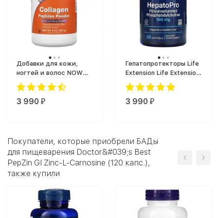
Добавки для кожи,
Гепатопротекторы Life
ногтей и волос NOW
Extension Life Extension
Foods Collagen Peptides
HepatoPro 900 mg 60
Powder (227 мл)
softgels (60 капс.)
3 990
3 990
₽
₽
Покупатели, которые приобрели БАДы
для пищеварения Doctor&#039;s Best
PepZin GI Zinc-L-Carnosine (120 капс.),
также купили