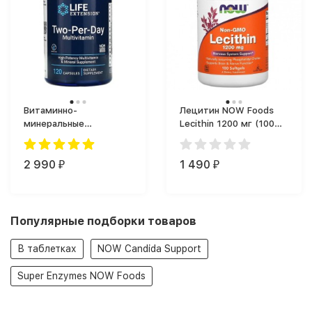
Витаминно-
Лецитин NOW Foods
минеральные
Lecithin 1200 мг (100
комплексы Life
капс.)
Extension Two-Per-Day
(Тупер Дей от Лайф
2 990
1 490
₽
₽
Экстеншн) Multivitamin
(120 капс.)
Популярные подборки товаров
В таблетках
NOW Candida Support
Super Enzymes NOW Foods