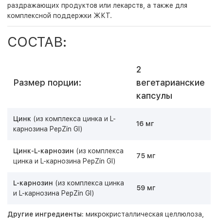
раздражающих продуктов или лекарств, а также для
комплексной поддержки ЖКТ.
СОСТАВ:
2
Размер порции:
вегетарианские
капсулы
Цинк
(из комплекса цинка и L-
16 мг
карнозина PepZin GI)
Цинк-L-карнозин
(из комплекса
75 мг
цинка и L-карнозина PepZin GI)
L-карнозин
(из комплекса цинка
59 мг
и L-карнозина PepZin GI)
Другие ингредиенты:
микрокристаллическая целлюлоза,