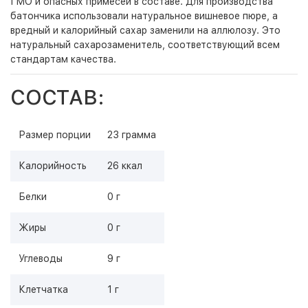
ГМО и опасных примесей в составе. Для производства
батончика использовали натуральное вишневое пюре, а
вредный и калорийный сахар заменили на аллюлозу. Это
натуральный сахарозаменитель, соответствующий всем
стандартам качества.
СОСТАВ:
Размер порции
23 грамма
Калорийность
26 ккал
Белки
0 г
Жиры
0 г
Углеводы
9 г
Клетчатка
1 г