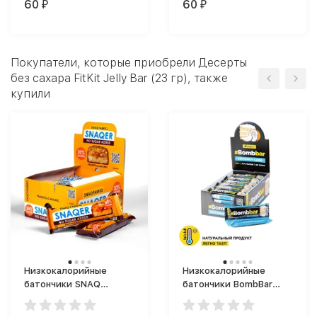
60
60
₽
₽
Покупатели, которые приобрели Десерты
без сахара FitKit Jelly Bar (23 гр), также
купили
Низкокалорийные
Низкокалорийные
батончики SNAQ
батончики BombBar
FABRIQ SNAQER (50 г)
Батончик
глазированный (40 г)