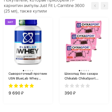
Покупатели, которые приобрели Л-
карнитин ампулы Just Fit L-Carnitine 3600
(25 мл), также купили
хит
Сывороточный протеин
Шоколад без сахара
USN BlueLab Whey
Chikalab ChikaSport
(2000 г)
(100 г)
9 690
390
₽
₽