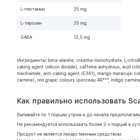
L-глютамин
25 mg
L-тирозин
25 mg
GABA
12,5 mg
Ингредиенты: beta-alanine, creatine monohydrate, L-citrullin
caking agent (silicon dioxide), caffeine anhydrous, acid (ci
niacinamide, anti-caking agent (E341), mango maracuja: colo
carmine), red grape: colours (ponceau 4R***, indigo carmine
Как правильно использовать Sca
Выпивайте по 1 порции утром и до начала предполагае
Не рекомендуется использовать более 2-х порций в сут
Продукт не является лекарственным средством.