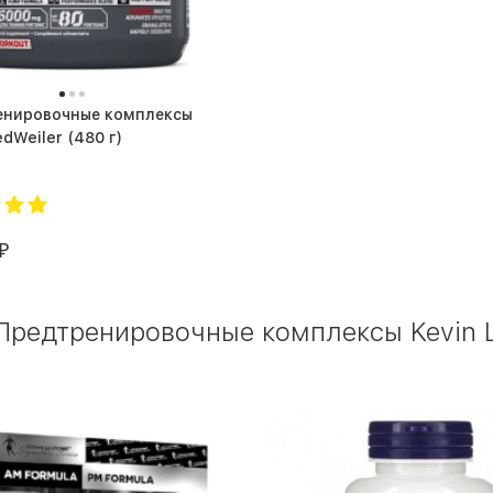
енировочные комплексы
Olimp RedWeiler (480 г)
₽
редтренировочные комплексы Kevin Le