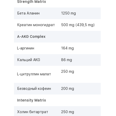
Strength Matrix
Бета Аланин
1250 mg
Креатин моногидрат
500 mg (439,5 mg)
A-AKG Complex
L-аргинин
164 mg
Кальций AKG
86 mg
250 mg
L-цитруллин малат
Безводный кофеин
200 mg
Intensity Matrix
Холин битартрат
250 mg