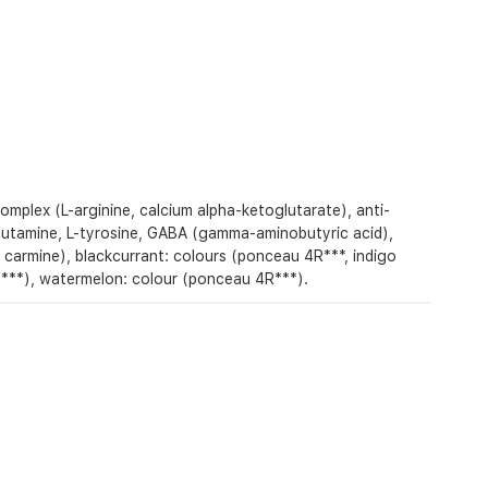
omplex (L-arginine, calcium alpha-ketoglutarate), anti-
-glutamine, L-tyrosine, GABA (gamma-aminobutyric acid),
 carmine), blackcurrant: colours (ponceau 4R***, indigo
4R***), watermelon: colour (ponceau 4R***).