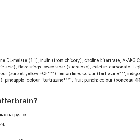
e DL-malate (1:1), inulin (from chicory), choline bitartrate, A-AKG C
tric acid), flavourings, sweetener (sucralose), calcium carbonate, L
ur (sunset yellow FCF***), lemon lime: colour (tartrazine***, indigo
), pineapple: colour (tartrazine***), fruit punch: colour (ponceau 
tterbrain?
мых нагрузок.
ки.