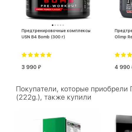
Предтренировочные комплексы
Предтр
USN B4 Bomb (300 г)
3 990
4 990
₽
Покупатели, которые приобрели П
(222g.), также купили