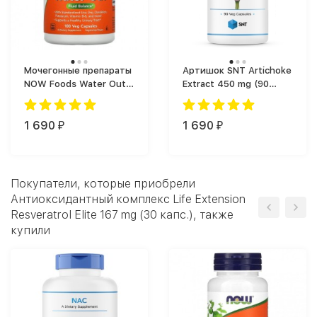
Мочегонные препараты
Артишок SNT Artichoke
NOW Foods Water Out,
Extract 450 mg (90
мощный
капс.)
диуретический
препарат для
1 690
1 690
₽
₽
жиросжигания (100
капс.)
Покупатели, которые приобрели
Антиоксидантный комплекс Life Extension
Resveratrol Elite 167 mg (30 капс.), также
купили