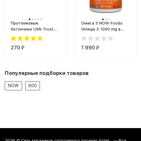
Протеиновые
Омега 3 NOW Foods
батончики USN Trust
Omega 3 1000 mg в
Crunch Protein Bar (60
капсулах (200 капс.)
г)
270
1 990
₽
₽
Популярные подборки товаров
NOW
600
2026 ©
Сеть магазинов спортивного питания Атлет.
— Все