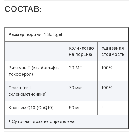
СОСТАВ:
Размер порции:
1 Softgel
Количество
%Дневная
на порцию
стоимость
Витамин Е (как d-альфа-
30 МЕ
100%
токоферол)
Селен (из L-
70 мкг
100%
селенометионина)
Коэнзим Q10 (CoQ10)
50 мг
†
† Суточная доза не определена.