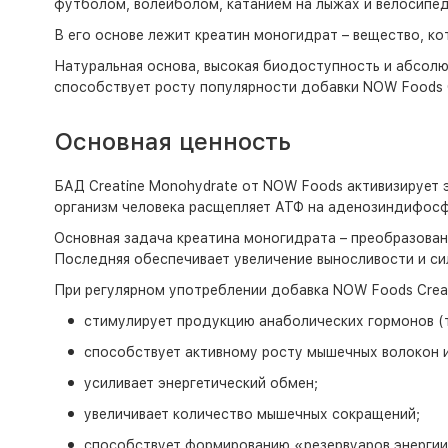
футболом, волейболом, катанием на лыжах и велосипед
В его основе лежит креатин моногидрат – вещество, ко
Натуральная основа, высокая биодоступность и абсолют
способствует росту популярности добавки NOW Foods C
Основная ценность
БАД Creatine Monohydrate от NOW Foods активизирует э
организм человека расщепляет АТФ на аденозиндифосф
Основная задача креатина моногидрата – преобразован
Последняя обеспечивает увеличение выносливости и си
При регулярном употреблении добавка NOW Foods Creat
стимулирует продукцию анаболических гормонов (т
способствует активному росту мышечных волокон 
усиливает энергетический обмен;
увеличивает количество мышечных сокращений;
способствует формированию «резервуаров энергии