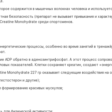
е.
торое содержится в мышечных волокнах человека и используетс
ная безопасность (препарат не вызывает привыкания и характе
reatine Monohydrate среди спортсменов.
нергетические процессы, особенно во время занятий в тренажё
ат.
ие ADP обратно в аденозинтрифосфат. А этот процесс сопрово
ловых показателей. Клетки сохраняют креатин, создают «энер
ine Monohydrate 227 гр оказывает следующие воздействия на о
естостерон и другие);
и формированию красивых мускулов;
» для физической активности;