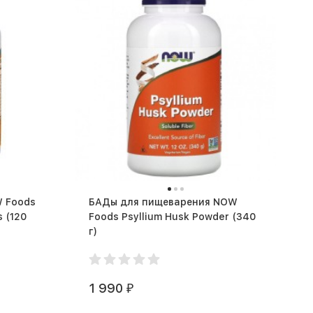
 Foods
БАДы для пищеварения NOW
20
Foods Psyllium Husk Powder (340
г)
1 990
₽