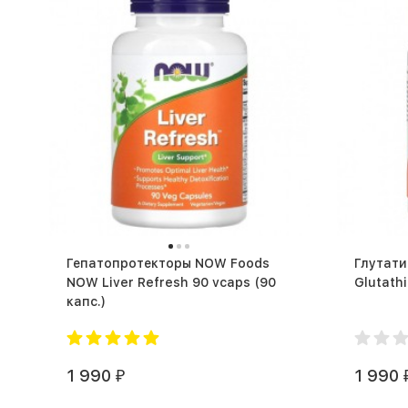
Гепатопротекторы NOW Foods
Глутат
NOW Liver Refresh 90 vcaps (90
капс.)
1 990
1 990
₽