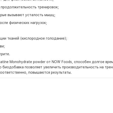
а продолжительность тренировок;
орые вызывают усталость мышц;
осле физических нагрузок;
ции тканей (кислородное голодание);
ви;
трите.
eatine Monohydrate powder от NOW Foods, способен долгое врем
о биодобавка позволяет увеличить производительность на тр
соответственно, повышаются результаты.