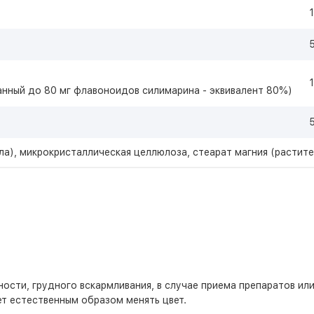
1
1
ванный до 80 мг флавоноидов силимарина - эквивалент 80%)
ла), микрокристаллическая целлюлоза, стеарат магния (растит
ости, грудного вскармливания, в случае приема препаратов или
т естественным образом менять цвет.