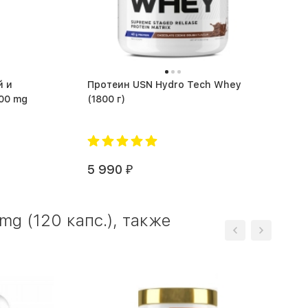
й и
Протеин USN Hydro Tech Whey
00 mg
(1800 г)
5 990
₽
g (120 капс.), также