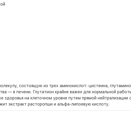
той
лекулу, состоящую из трех аминокислот: цистеина, глутаминов
ства — в печени. Глутатион крайне важен для нормальной рабо
ке здоровья на клеточном уровне путем прямой нейтрализации 
ржит экстракт расторопши и альфа-липоевую кислоту.