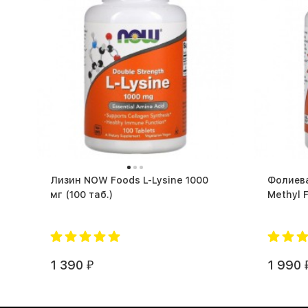
Лизин NOW Foods L-Lysine 1000
Фолиев
мг (100 таб.)
1 390
1 990
₽