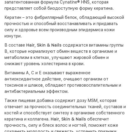
запатентованная формула Cynatine® HNS, которая
представляет собой биодоступную форму кератина.
Кератин – это фибриллярный белок, обладающий высокой
прочностью и способный восстанавливать и придавать
силу и здоровье всем производным эпидермиса кожи
изнутри.
В составе
Hair, Skin & Nails
содержатся витамины группы
В, которые нормализуют обмен веществ в организме и
метаболизм в клетках, улучшают жировой обмен и
снижают уровень холестерина в крови.
Витамины А, С и Е оказывают выраженное
антиоксидантное действие, очищают организм от
токсинов и шлаков, обладают противовоспалительным и
антибактериальным эффектом.
Также пищевая добавка содержит дозу MSM, которая
отвечает за прочность соединительных тканей, суставов и
костей и способствует синтезу в организме собственного
кератина и коллагена.
Hair, Skin & Nails
обеспечит
прочность, силу и блеск волос и ногтей, поможет коже
сохранить молодость и свежесть, устранить признаки