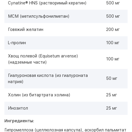
Cynatine® HNS (растворимый кератин)
500 мг
МСМ (метилсульфонилметан)
500 мг
Говяжий желатин
200 мг
L-пролин
100 мг
Хвощ полевой (Equisetum arvense)
100 мг
(надземные части)
Гиалуроновая кислота (из гиалуроната
50 мг
натрия)
Холин (из битартрата холина)
25 мг
Инозитол
25 мг
Ингредиенты:
Гипромеллоза (целлюлозная капсула), аскорбил пальмитат