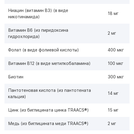
Ниацин (витамин B3) (в виде
18 мг
никотинамида)
Витамин B6 (из пиридоксина
2 мг
гидрохлорида)
Фолат (в виде фолиевой кислоты)
400 мкг
Витамин B12 (в виде метилкобаламина)
100 мкг
Биотин
300 мкг
Пантотеновая кислота (из пантотената
14 мг
кальция)
Цинк (из биглицината цинка TRAACS®)
15 мг
Медь (из биглицината меди TRAACS®)
2 мг