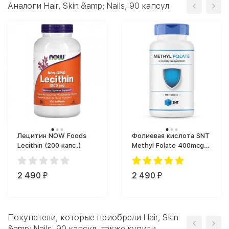
Аналоги Hair, Skin &amp; Nails, 90 капсул
Лецитин NOW Foods
Фолиевая кислота SNT
Lecithin (200 капс.)
Methyl Folate 400mcg
(90)
2 490
2 490
₽
₽
Покупатели, которые приобрели Hair, Skin
&amp; Nails, 90 капсул, также купили