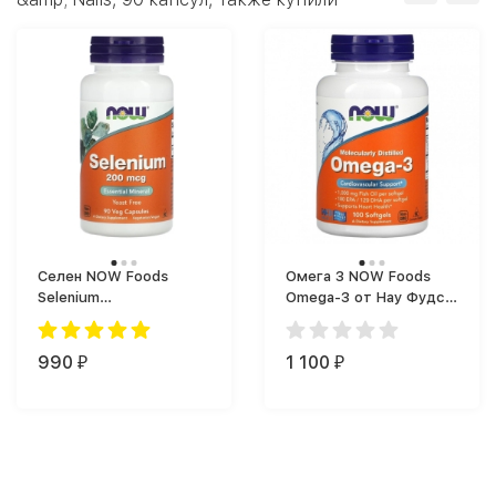
Селен NOW Foods
Омега 3 NOW Foods
Selenium
Omega-3 от Нау Фудс
общеукрепляющий (90
(100 капс.)
капс.)
990
1 100
₽
₽