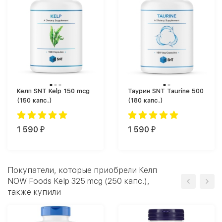
Келп SNT Kelp 150 mcg
Таурин SNT Taurine 500
(150 капс.)
(180 капс.)
1 590
1 590
₽
₽
Покупатели, которые приобрели Келп
NOW Foods Kelp 325 mcg (250 капс.),
также купили