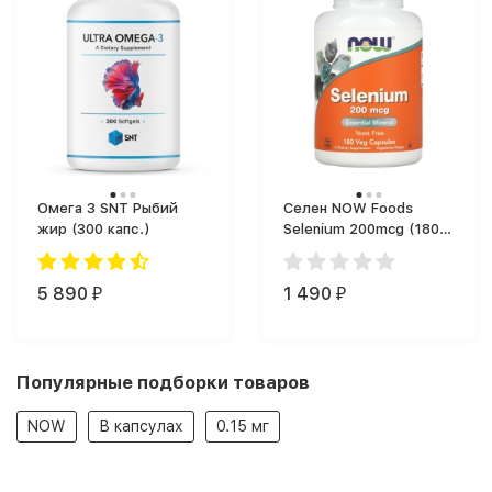
Омега 3 SNT Рыбий
Селен NOW Foods
жир (300 капс.)
Selenium 200mcg (180
капс.)
5 890
1 490
₽
₽
Популярные подборки товаров
NOW
В капсулах
0.15 мг