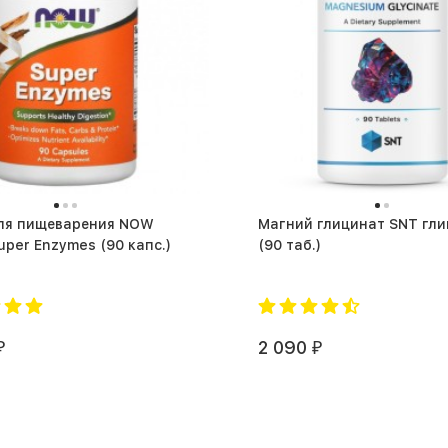
ля пищеварения NOW
Магний глицинат SNT гл
Foods Super Enzymes (90 капс.)
(90 таб.)
2 090
₽
₽