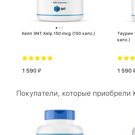
Келп SNT Kelp 150 mcg (150 капс.)
Таурин S
капс.)
1 590
1 590
₽
Покупатели, которые приобрели Ке