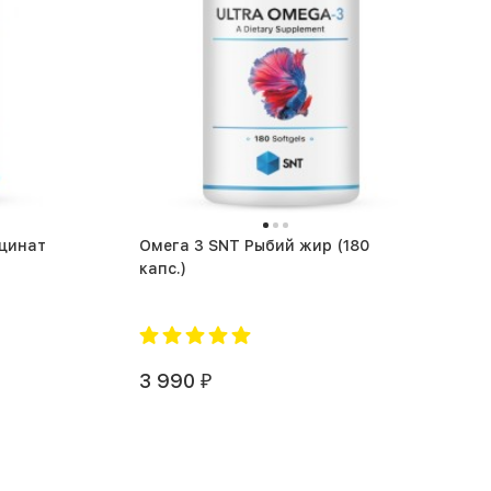
ицинат
Омега 3 SNT Рыбий жир (180
капс.)
3 990
₽