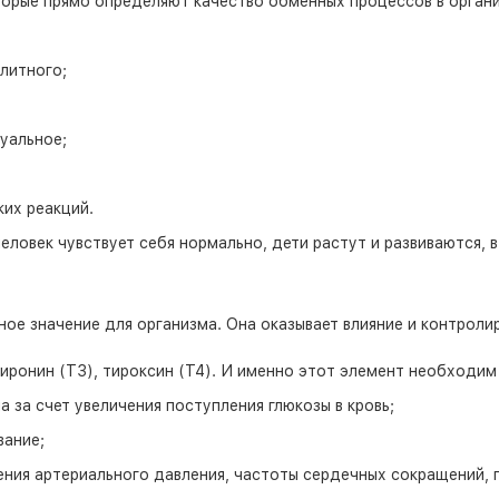
орые прямо определяют качество обменных процессов в органи
литного;
туальное;
их реакций.
ловек чувствует себя нормально, дети растут и развиваются, в
ое значение для организма. Она оказывает влияние и контрол
ронин (ТЗ), тироксин (Т4). И именно этот элемент необходим 
 за счет увеличения поступления глюкозы в кровь;
вание;
ния артериального давления, частоты сердечных сокращений, 