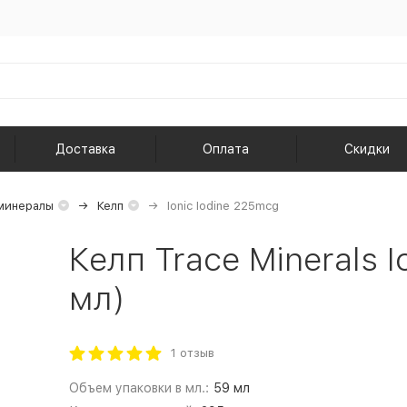
Доставка
Оплата
Скидки
минералы
Келп
Ionic Iodine 225mcg
Келп Trace Minerals I
мл)
1 отзыв
Объем упаковки в мл.:
59 мл