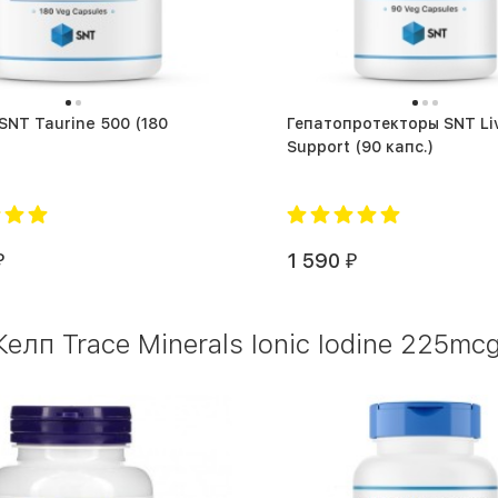
NT Taurine 500 (180
Гепатопротекторы SNT Liver
Support (90 капс.)
1 590
₽
₽
лп Trace Minerals Ionic Iodine 225mc