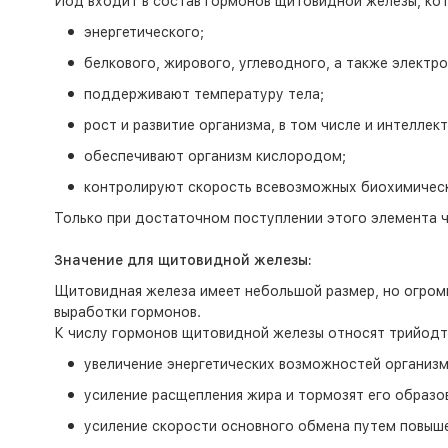
Йод входит в состав гормонов щитовидной железы, кот
энергетического;
белкового, жирового, углеводного, а также электро
поддерживают температуру тела;
рост и развитие организма, в том числе и интеллек
обеспечивают организм кислородом;
контролируют скорость всевозможных биохимическ
Только при достаточном поступлении этого элемента че
Значение для щитовидной железы:
Щитовидная железа имеет небольшой размер, но огромн
выработки гормонов.
К числу гормонов щитовидной железы относят трийодти
увеличение энергетических возможностей организма
усиление расщепления жира и тормозят его образо
усиление скорости основного обмена путем повыше