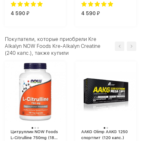
женщин SNT Lady's
Active Sports Multi
Multi (180 softgels)
(180)
(180 softgels)
4 590
4 590
₽
₽
Покупатели, которые приобрели Kre
Alkalyn NOW Foods Kre-Alkalyn Creatine
(240 капс.), также купили
Цитруллин NOW Foods
AAKG Olimp AAKG 1250
L-Citrulline 750mg (180
спортпит (120 капс.)