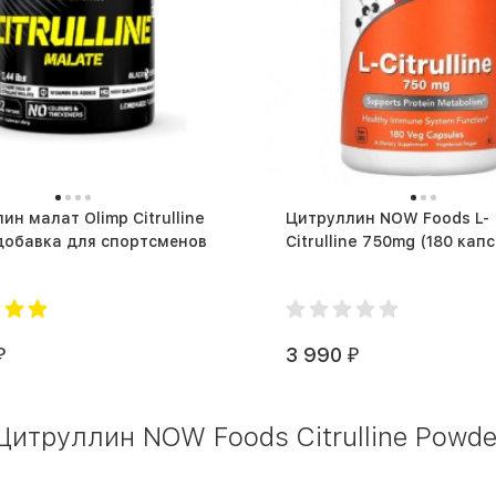
ин малат Olimp Citrulline
Цитруллин NOW Foods L-
добавка для спортсменов
Citrulline 750mg (180 кап
3 990
₽
₽
итруллин NOW Foods Citrulline Powder