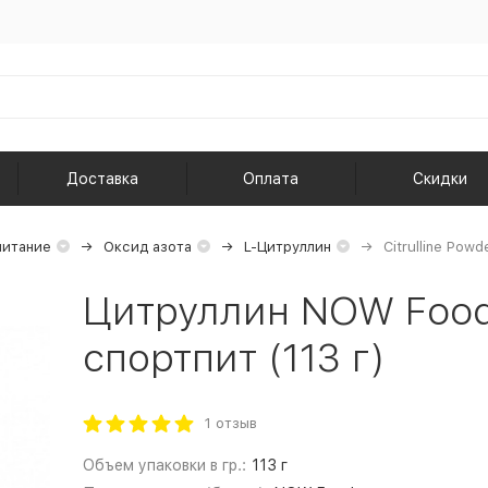
Доставка
Оплата
Скидки
питание
Оксид азота
L-Цитруллин
Citrulline Pow
Цитруллин NOW Foods
спортпит (113 г)
1 отзыв
Объем упаковки в гр.:
113 г