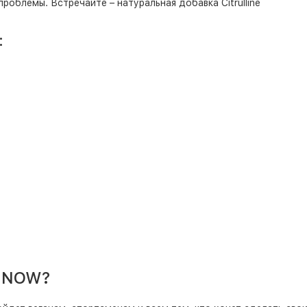
роблемы. Встречайте – натуральная добавка Citrulline
:
т NOW?