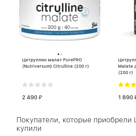
Цитруллин малат PurePRO
Цитрулл
(Nutriversum) Citrulline (200 г)
Malate 
(200 г)
2 490
1 890
₽
Покупатели, которые приобрели Ц
купили