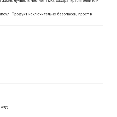
ю жизнь лучше. В нем нет ГМО, сахара, красителей или
псул. Продукт исключительно безопасен, прост в
 сну;