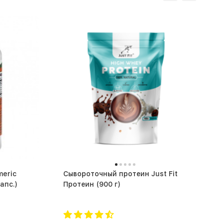
eric
Сывороточный протеин Just Fit
some (60 капс.)
Протеин (900 г)