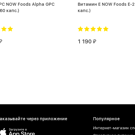
PC NOW Foods Alpha GPC
Витамин Е NOW Foods E-200 (
00mg (60 капс.)
капс.)
1 190
₽
₽
аказывайте через приложение
Популярное
Интернет-магазин сп