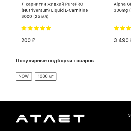
Л карнитин жидкий PurePRO
Alpha G
(Nutriversum) Liquid L-Carnitine
3
3000 (25 мл)
200
3 490
₽
Популярные подборки товаров
NOW
1000 мг
З