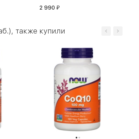
2 990
₽
.), также купили