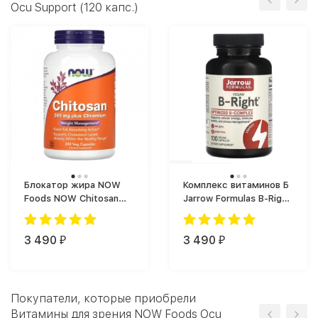
Ocu Support (120 капс.)
Блокатор жира NOW
Комплекс витаминов Б
Foods NOW Chitosan
Jarrow Formulas B-Right
(240 капс.)
(100 vcaps)
3 490
3 490
₽
₽
Покупатели, которые приобрели
Витамины для зрения NOW Foods Ocu