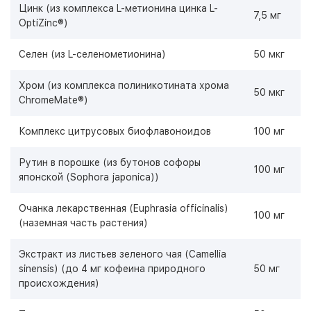
Цинк (из комплекса L-метионина цинка L-
7,5 мг
OptiZinc®)
Селен (из L-селенометионина)
50 мкг
Хром (из комплекса полиникотината хрома
50 мкг
ChromeMate®)
Комплекс цитрусовых биофлавоноидов
100 мг
Рутин в порошке (из бутонов софоры
100 мг
японской (Sophora japonica))
Очанка лекарственная (Euphrasia officinalis)
100 мг
(наземная часть растения)
Экстракт из листьев зеленого чая (Camellia
sinensis) (до 4 мг кофеина природного
50 мг
происхождения)