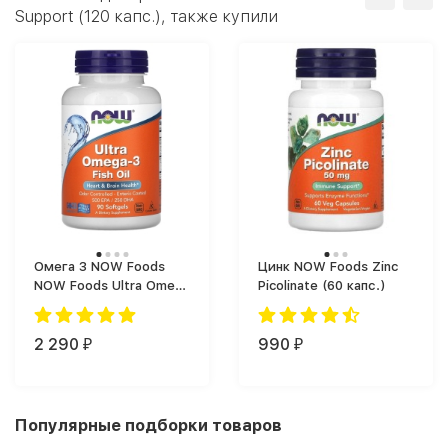
Support (120 капс.), также купили
Омега 3 NOW Foods
Цинк NOW Foods Zinc
NOW Foods Ultra Omega
Picolinate (60 капс.)
3 (90 softgels) (90)
2 290
990
₽
₽
Популярные подборки товаров