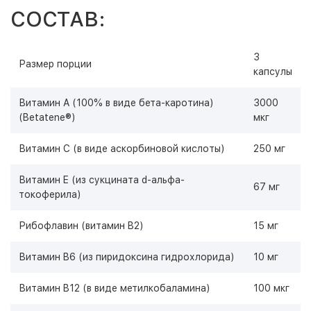
СОСТАВ:
3
Размер порции
капсулы
Витамин A (100% в виде бета-каротина)
3000
(Betatene®)
мкг
Витамин С (в виде аскорбиновой кислоты)
250 мг
Витамин E (из сукцината d-альфа-
67 мг
токоферила)
Рибофлавин (витамин B2)
15 мг
Витамин B6 (из пиридоксина гидрохлорида)
10 мг
Витамин B12 (в виде метилкобаламина)
100 мкг