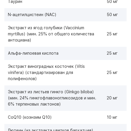
Таурин
50 мг
N-ацетилцистеин (NAC)
50 мг
Экстракт из ягод голубики (Vaccinium
myrtillus) (мин. 25% от общего количества
25 мг
антоциана)
Альфа-липоевая кислота
25 мг
Экстракт виноградных косточек (Vitis
vinifera) (стандартизирован для
25 мг
полифенолов)
Экстракт из листьев гинкго (Ginkgo biloba)
(мин. 24% гинкгофлавоногликозидов и мин.
20 мг
6% терпеновых лактонов)
CoQ10 (коэнзим Q10)
10 мг
Лютеин (из экстракта цветков бархатцев)