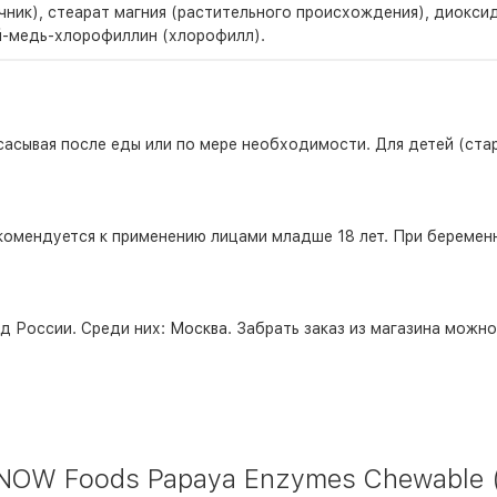
ник), стеарат магния (растительного происхождения), диоксид
рий-медь-хлорофиллин (хлорофилл).
асывая после еды или по мере необходимости. Для детей (старш
комендуется к применению лицами младше 18 лет. При беремен
д России. Среди них:
Москва
. Забрать заказ из магазина можн
OW Foods Papaya Enzymes Chewable (