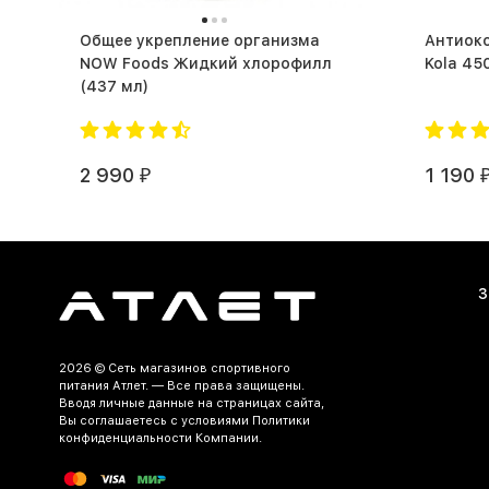
Общее укрепление организма
Антиоксиданты
NOW Foods Жидкий хлорофилл
(437 мл)
2 990
1 190
₽
З
2026 ©
Сеть магазинов спортивного
питания Атлет.
— Все права защищены.
Вводя личные данные на страницах сайта,
Вы соглашаетесь c условиями Политики
конфиденциальности Компании.