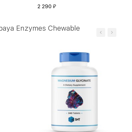
2 290
₽
paya Enzymes Chewable