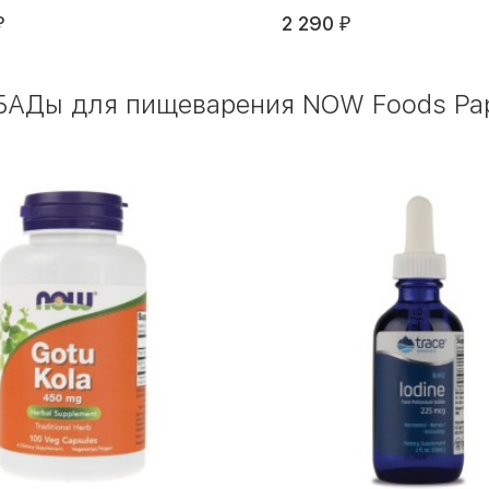
2 290
₽
₽
 БАДы для пищеварения NOW Foods Pa