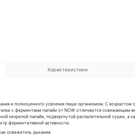
Характеристики
ния и полноценного усвоения пищи организмом. С возрастом 
тилки с ферментами папайи от NOW отличаются освежающим вк
ной незрелой папайи, подвергнутой распылительной сушке, а к
ектр ферментативной активности.
как освежитель дыхания.