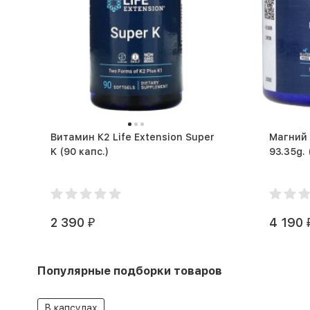
Витамин К2 Life Extension Super
Магний 
K (90 капс.)
2 390
4 190
₽
Популярные подборки товаров
В капсулах