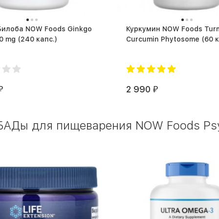
Билоба NOW Foods Ginkgo
Куркумин NOW Foods Turm
Biloba 60 mg (240 капс.)
Curcumin Phyto
2 990
₽
₽
БАДы для пищеварения NOW Foods Psyl