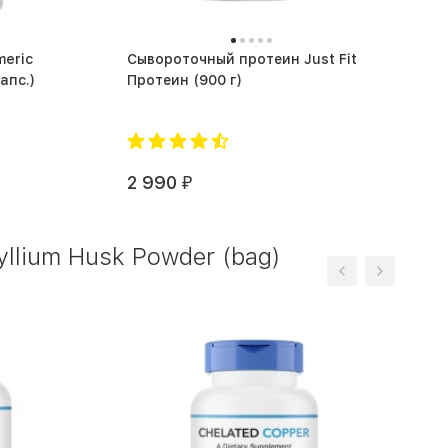
eric
Сывороточный протеин Just Fit
some (60 капс.)
Протеин (900 г)
2 990
₽
lium Husk Powder (bag)