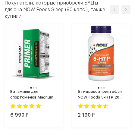
Покупатели, которые приобрели БАДы
для сна NOW Foods Sleep (90 капс.), также
купили
Витамины для
5 гидрокситриптофан
спортсменов Magnum
NOW Foods 5-HTP 200
Primer (30 таб.)
мг (60 капс.)
6 990
2 190
₽
₽