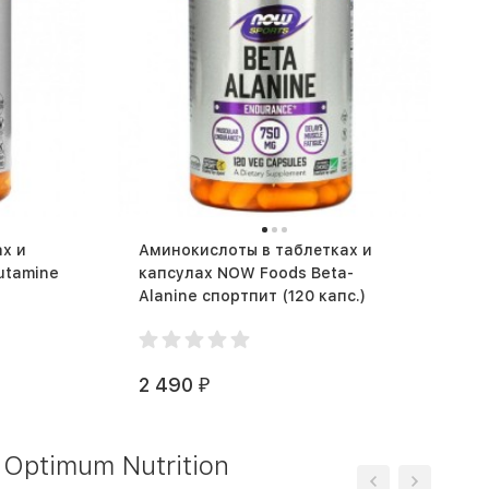
х и
Аминокислоты в таблетках и
utamine
капсулах NOW Foods Beta-
Alanine спортпит (120 капс.)
2 490
₽
Optimum Nutrition