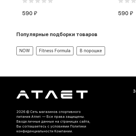
590
590
₽
₽
Популярные подборки товаров
NOW
Fitness Formula
В порошке
З
2026 ©
Сеть магазинов спортивного
питания Атлет.
— Все права защищены.
Вводя личные данные на страницах сайта,
Вы соглашаетесь c условиями Политики
конфиденциальности Компании.