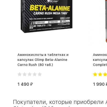
Аминокислоты в таблетках и
Аминоки
капсулах Olimp Beta-Alanine
капсул
Carno Rush (80 таб.)
1 490
1 990
₽
Покупатели, которые приобрели А