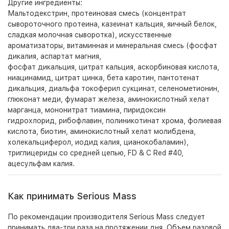
Другие ингредиенты:
Мальтодекстрин, протеиновая смесь (концентрат
сывороточного протеина, казеинат кальция, яичный белок,
сладкая молочная сыворотка), искусственные
ароматизаторы, витаминная и минеральная смесь (фосфат
дикалия, аспартат магния,
фосфат дикальция, цитрат кальция, аскорбиновая кислота,
ниацинамид, цитрат цинка, бета каротин, пантотенат
дикальция, диальфа токоферил сукцинат, селенометионин,
глюконат меди, фумарат железа, аминокислотный хелат
марганца, мононитрат тиамина, пиридоксин
гидрохлорид, рибофлавин, полиникотинат хрома, фолиевая
кислота, биотин, аминокислотный хелат молибдена,
холекальциферол, иодид калия, цианокобаламин),
триглицериды со средней цепью, FD & C Red #40,
ацесульфам калия.
Как принимать Serious Mass
По рекомендации производителя Serious Mass следует
принимать два-три раза на протяжении дня. Объем разовой