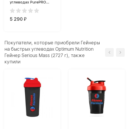
углеводах PurePRO
(Nutriversum) Pure
Gainer Pro 2500 г.
(2500g.)
5 290
₽
Покупатели, которые приобрели Гейнеры
на быстрых углеводах Optimum Nutrition
Гейнер Serious Mass (2727 г), также
купили