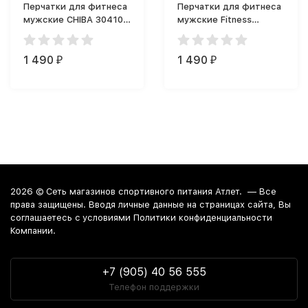
Перчатки для фитнеса
Перчатки для фитнеса
мужские CHIBA 30410
мужские Fitness
Athletic перчатки
Formula Перчатки
(черные)
черные
1 490
1 490
₽
₽
2026 ©
Сеть магазинов спортивного питания Атлет.
— Все
права защищены. Вводя личные данные на страницах сайта, Вы
соглашаетесь c условиями Политики конфиденциальности
Компании.
+7 (905) 40 56 555
Телефон поддержки