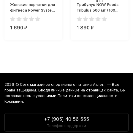
Женские перчатки для
Трибулус NOW Foods
фитнеса Power System
Tribulus 500 мг (100
PS-2570 перчатки
капс.)
женские серые
(Красно-серый)
1 690
1 890
₽
₽
2026 ©
Сеть магазинов спортивного питания Атлет.
— Все
права защищены. Вводя личные данные на страницах сайта, Вы
соглашаетесь c условиями Политики конфиденциальности
Компании.
+7 (905) 40 56 555
Телефон поддержки