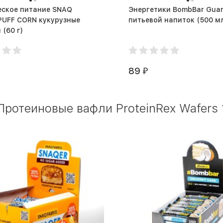
еское питание SNAQ
Энергетики BombBar Gua
PUFF CORN кукурузные
питьевой напиток (500
палочки (60 г)
89
₽
ротеиновые вафли ProteinRex Wafers 1