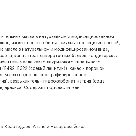
стительные масла в натуральном и модифицированном
шок, изолят соевого белка, эмульгатор лецитин соевый,
ые масла в натуральном и модифицированном виде,
сорта, концентрат сывороточных белков, кондитерская
аменитель масла какао лауринового типа (масло
Е492, Е322 (соевый лецитин)), какао - порошок,
зид, масло подсолнечное рафинированное
ия), разрыхлитель - гидрокарбонат натрия (сода
в, арахиса. Содержит подсластители.
о в Краснодаре, Анапе и Новороссийске.