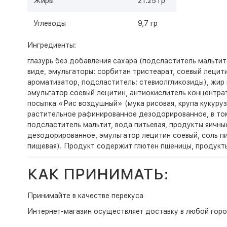
Жиры
21.25 гр
Углеводы
9,7 гр
Ингредиенты:
глазурь без добавления сахара (подсластитель мальт
виде, эмульгаторы: сорбитан тристеарат, соевый лецит
ароматизатор, подсластитель: стевиолгликозиды), жи
эмульгатор соевый лецитин, антиокислитель концентра
посыпка «Рис воздушный» (мука рисовая, крупа кукуруз
растительное рафинированное дезодорированное, в том 
подсластитель мальтит, вода питьевая, продукты яичн
дезодорированное, эмульгатор лецитин соевый, соль п
пищевая). Продукт содержит глютен пшеницы, продукты
КАК ПРИНИМАТЬ:
Принимайте в качестве перекуса
Интернет-магазин
осуществляет доставку в любой горо