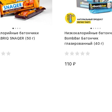
алорийные батончики
Низкокалорийные батонч
SNAQ FABRIQ SNAQER (50 г)
BombBar Батончик
глазированный (40 г)
110
₽