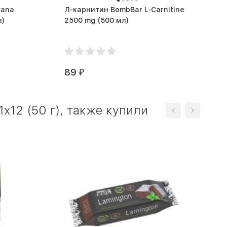
rana
Л-карнитин BombBar L-Carnitine
 мл)
2500 mg (500 мл)
89
₽
x12 (50 г), также купили