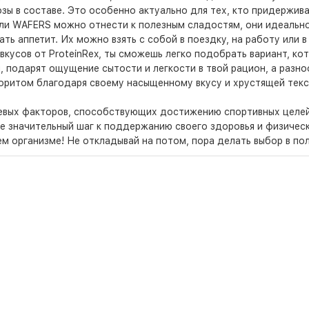
зы в составе. Это особенно актуально для тех, кто придержив
афли WAFERS можно отнести к полезным сладостям, они идеальн
ть аппетит. Их можно взять с собой в поездку, на работу или 
вкусов от ProteinRex, ты сможешь легко подобрать вариант, к
 подарят ощущение сытости и легкости в твой рацион, а разноо
аворитом благодаря своему насыщенному вкусу и хрустящей тек
ючевых факторов, способствующих достижению спортивных цел
те значительный шаг к поддержанию своего здоровья и физичес
ем организме! Не откладывай на потом, пора делать выбор в пол