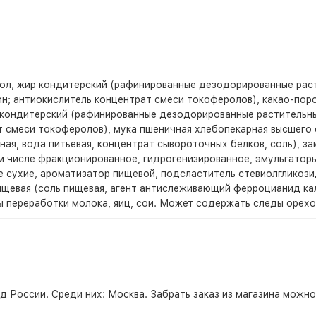
итол, жир кондитерский (рафинированные дезодорированные ра
ин; антиокислитель концентрат смеси токоферолов), какао-поро
р кондитерский (рафинированные дезодорированные растительн
т смеси токоферолов), мука пшеничная хлебопекарная высшего 
ная, вода питьевая, концентрат сывороточных белков, соль), з
числе фракционированное, гидрогенизированное, эмульгаторы (
ые сухие, ароматизатор пищевой, подсластитель стевиолглико
ищевая (соль пищевая, агент антислеживающий ферроцианид кал
 переработки молока, яиц, сои. Может содержать следы орехо
д России. Среди них:
Москва
. Забрать заказ из магазина можн