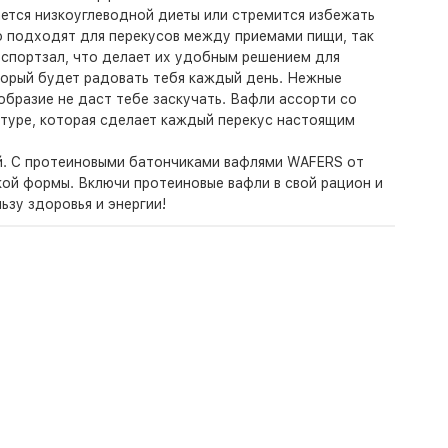
ается низкоуглеводной диеты или стремится избежать
о подходят для перекусов между приемами пищи, так
в спортзал, что делает их удобным решением для
оторый будет радовать тебя каждый день. Нежные
бразие не даст тебе заскучать. Вафли ассорти со
стуре, которая сделает каждый перекус настоящим
ей. С протеиновыми батончиками вафлями WAFERS от
кой формы. Включи протеиновые вафли в свой рацион и
ьзу здоровья и энергии!