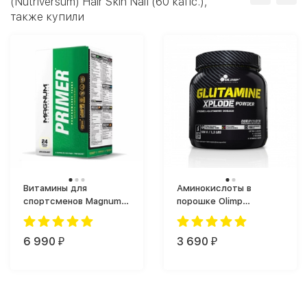
(Nutriversum) Hair Skin Nail (60 капс.),
также купили
Витамины для
Аминокислоты в
спортсменов Magnum
порошке Olimp
Primer (30 таб.)
Glutamine Xplode (500
г)
6 990
3 690
₽
₽