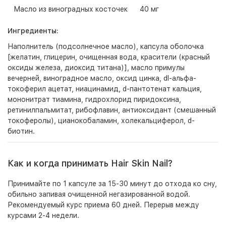
Масло из виноградных косточек
40 мг
Ингредиенты:
Наполнитель (подсолнечное масло), капсула оболочка
[желатин, глицерин, очищенная вода, красители (красный
оксиды железа, диоксид титана)], масло примулы
вечерней, виноградное масло, оксид цинка, dl-альфа-
токоферил ацетат, ниацинамид, d-пантотенат кальция,
мононитрат тиамина, гидрохлорид пиридоксина,
ретинилпальмитат, рибофлавин, антиоксидант (смешанный
токоферолы), цианокобаламин, холекальциферол, d-
биотин.
Как и когда принимать Hair Skin Nail?
Принимайте по 1 капсуле за 15-30 минут до отхода ко сну,
обильно запивая очищенной негазированной водой.
Рекомендуемый курс приема 60 дней. Перерыв между
курсами 2-4 недели.