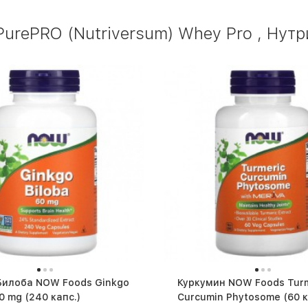
rePRO (Nutriversum) Whey Pro , Нутри
Билоба NOW Foods Ginkgo
Куркумин NOW Foods Turm
Biloba 60 mg (240 капс.)
Curcumin Phyto