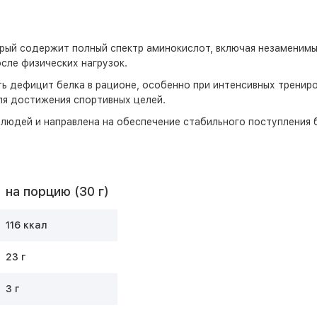
орый содержит полный спектр аминокислот, включая незаменим
сле физических нагрузок.
ь дефицит белка в рационе, особенно при интенсивных тренир
ля достижения спортивных целей.
людей и направлена на обеспечение стабильного поступления б
на порцию (30 г)
116 ккал
23 г
3 г