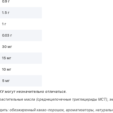
0.9 г
1.5 г
1 г
0.03 г
30 мг
15 мг
10 мг
5 мг
У могут незначительно отличаться.
растительные масла (среднецепочечные триглицериды МСТ), эм
одить: обезжиренный какао-порошок, ароматизаторы, натуральн