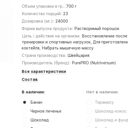
Объем упаковки в гр.:
700 г
Количество порций:
23
Дозировка (мг.):
24000
Форма выпуска продукта:
Растворимый порошок
Цель / действие на организм:
Восстановление после
тренировки и спортивных нагрузок, Для приготовлен
коктейля, Набрать мышечную массу
Страна производства:
Швейцария
Производитель (бренд):
PurePRO (Nutriversum)
Все характеристики
Состав
В наличии:
Нет в наличии:
Банан
Тирамису
Черное печенье
Шоколад-кокос
Шоколад
Шоколад и фунд