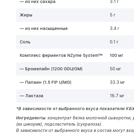
— из них сахара
3.1 г
Жиры
5 г
— из них насыщенные
3.4 г
Соль
0.1 г
Комплекс ферментов NZyme System™
100 мг
— Бромелайн (1200 GDU/GM)
50 мг
— Папаин (1.5 FIP U/MG)
33.3 мг
— Лактаза
16.7 мг
*В зависимости от выбранного вкуса показатели КБЖ
Ингредиенты:
концентрат белка молочной сыворотки, 
(из цикория), подсластитель (сукралоза).
В зависимости от выбранного вкуса в состав могут вх