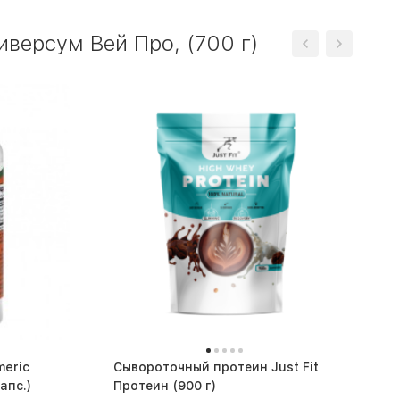
версум Вей Про, (700 г)
eric
Сывороточный протеин Just Fit
some (60 капс.)
Протеин (900 г)