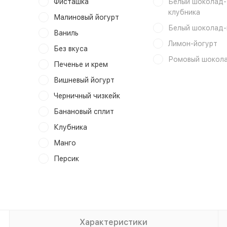
Фисташка
Белый шоколад-
клубника
Малиновый йогурт
Белый шоколад-
Ваниль
Лимон-йогурт
Без вкуса
Ромовый шокол
Печенье и крем
Вишневый йогурт
Черничный чизкейк
Банановый сплит
Клубника
Манго
Персик
Характеристики