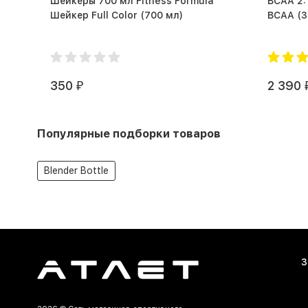
Шейкеры 700 мл Fitness Formula
BCAA 2:
Шейкер Full Color (700 мл)
BCA
350
2 390
₽
Популярные подборки товаров
Blender Bottle
З