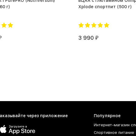
1:1 PurePRO (Nutriversum)
БЦАА с глютамином Olim
A (360 г)
Xplode спортпит (500 г)
3 990
₽
₽
аказывайте через приложение
Популярное
Интернет-магазин сп
Спортивное питание