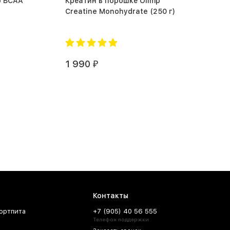
p BCAA
Креатин в порошке Olimp
Creatine Monohydrate (250 г)
1 990
₽
Контакты
ортпита
+7 (905) 40 56 555
Телефон поддержки