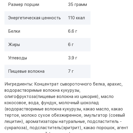
Размер порции
35 грамм
Энергетическая ценность
110 ккал
Белки
6.6 г
Жиры
6 г
Углеводы
3.9 г
Пищевые волокна
7 г
Ингредиенты: Концентрат сывороточного белка, арахис,
водорастворимые волокна кукурузы,
олигофруктоза(пищевые волокна из цикория), масло
кокосовое, вода, фундук, молочный шоколад
(водорастворимые волокна кукурузы, какао масло, какао
тертое, молоко сухое обезжиренное, эмульгатор (соевый
лецитин), ароматизаторы натуральные, подсластитель -
сукралоза), подсластитель(эритрит), какао порошок, агент